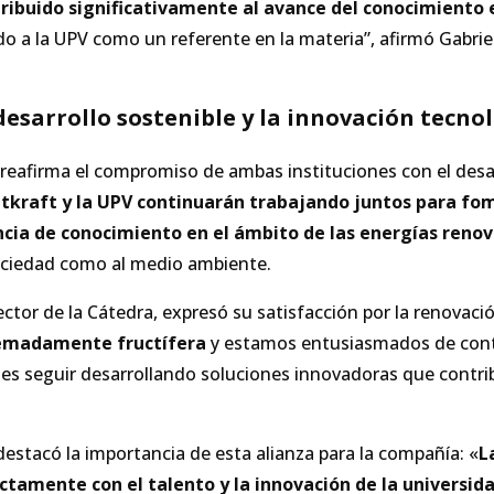
ribuido significativamente al avance del conocimiento 
do a la UPV como un referente en la materia”, afirmó Gabriel 
esarrollo sostenible y la innovación tecno
reafirma el compromiso de ambas instituciones con el desarr
atkraft y la UPV continuarán trabajando juntos para fo
ncia de conocimiento en el ámbito de las energías renov
sociedad como al medio ambiente.
ector de la Cátedra, expresó su satisfacción por la renovaci
remadamente fructífera
y estamos entusiasmados de cont
o es seguir desarrollando soluciones innovadoras que contr
destacó la importancia de esta alianza para la compañía: «
L
ctamente con el talento y la innovación de la universid