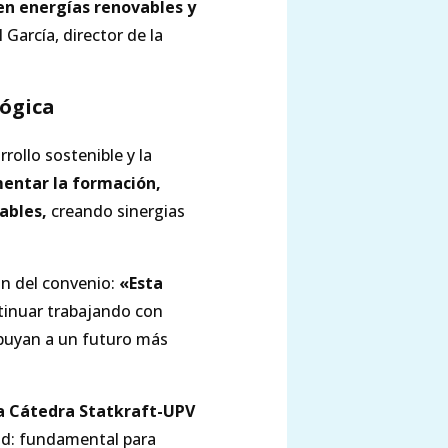
en energías renovables y
García, director de la
lógica
ollo sostenible y la
mentar la formación,
ables,
creando sinergias
ón del convenio:
«Esta
inuar trabajando con
ibuyan a un futuro más
a Cátedra Statkraft-UPV
a
d: fundamental para